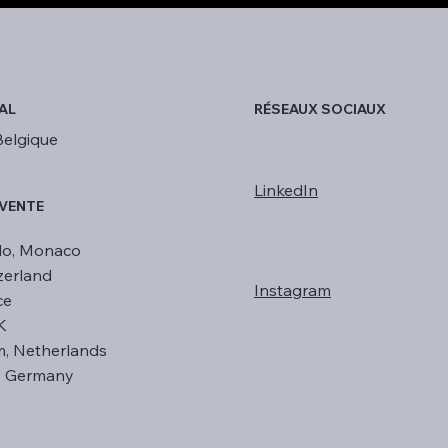
RÉSEAUX SOCIAUX
AL
Belgique
LinkedIn
 VENTE
lo, Monaco
zerland
Instagram
ce
K
, Netherlands
f, Germany